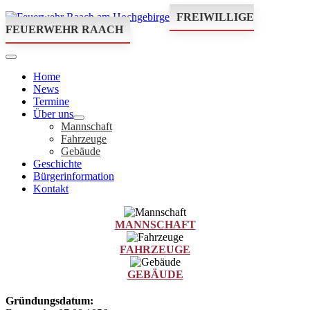
FREIWILLIGE
FEUERWEHR RAACH
Home
News
Termine
Über uns
Mannschaft
Fahrzeuge
Gebäude
Geschichte
Bürgerinformation
Kontakt
MANNSCHAFT
FAHRZEUGE
GEBÄUDE
Gründungsdatum: