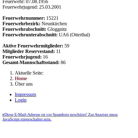
Feuerwehr: 07.08.1956
Feuerwehrjugend: 25.03.2001
Feuerwehrnummer:
15221
Feuerwehrbezirk:
Neunkirchen
Feuerwehrabschnitt:
Gloggnitz
Feuerwehrunterabschnitt:
UA6 (Otterthal)
Aktive Feuerwehrmitglieder:
59
Mitglieder Reservestand:
11
Feuerwehrjugend:
16
Gesamt-Mannschaftsstand:
86
Aktuelle Seite:
Home
Über uns
Impressum
Login
Freiwillige Feuerwehr Raach - 2640 Raach am Hochgebirge - Raach 44 -
r
Diese E-Mail-Adresse ist vor Spambots geschützt! Zur Anzeige muss
JavaScript eingeschaltet sein.